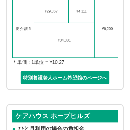
第
¥29,367
¥4,111
第
要 介 護 5
¥6,200
第
¥34,381
第
第
＊単価 : 1単位 = ¥10.27
特別養護老人ホーム希望館のページへ
ケアハウス ホープヒルズ
ひと月利用の場合の負担金