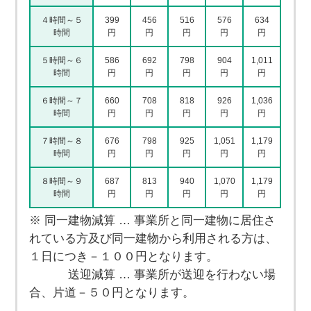
４時間～５
399
456
516
576
634
時間
円
円
円
円
円
５時間～６
586
692
798
904
1,011
時間
円
円
円
円
円
６時間～７
660
708
818
926
1,036
時間
円
円
円
円
円
７時間～８
676
798
925
1,051
1,179
時間
円
円
円
円
円
８時間～９
687
813
940
1,070
1,179
時間
円
円
円
円
円
※ 同一建物減算 … 事業所と同一建物に居住さ
れている方及び同一建物から利用される方は、
１日につき－１００円となります。
送迎減算 … 事業所が送迎を行わない場
合、片道－５０円となります。