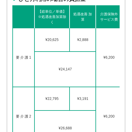
【総単位／単価】
処遇改善 加
介護保険外
※処遇改善加算除
算
サービス費
く
第
¥20,625
¥2,888
第
要 介 護 1
¥6,200
第
¥24,147
第
第
第
¥22,795
¥3,191
第
要 介 護 2
¥6,200
第
¥26,688
第