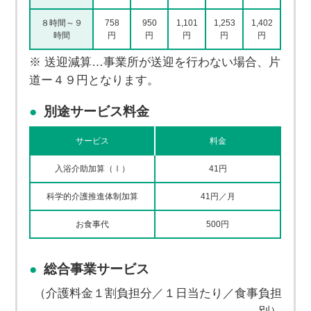
８時間～９
758
950
1,101
1,253
1,402
時間
円
円
円
円
円
※ 送迎減算…事業所が送迎を行わない場合、片
道ー４９円となります。
別途サービス料金
サービス
料金
入浴介助加算（Ⅰ）
41円
科学的介護推進体制加算
41円／月
お食事代
500円
総合事業サービス
（介護料金１割負担分／１日当たり／食事負担