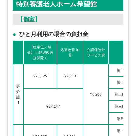
特別養護老人ホーム希望館
【個室】
ひと月利用の場合の負担金
【総単位／単
処遇改善 加
介護保険外
価】 ※処遇改善
居住
算
サービス費
加算除く
第一段階
¥20,625
¥2,888
第二段階
要
介
¥6,200
第三段階①
護
1
¥24,147
第三段階②
第四段階
第一段階