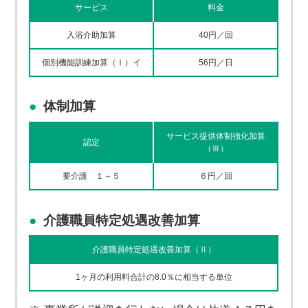
サービス
料金
入浴介助加算
40円／回
個別機能訓練加算（Ⅰ）イ
56円／日
体制加算
サービス提供体制強化加算
認定
（Ⅲ）
要介護 １～５
６円／回
介護職員特定処遇改善加算
介護職員特定処遇改善加算（Ⅱ）
1ヶ月の利用料合計の8.0％に相当する単位