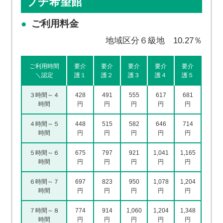
プチ希望館
ご利用料金
地域区分６級地 10.27％
ご利用時間
要介
要介
要介
要介
要介
＼認定
護１
護２
護３
護４
護５
３時間～４
428
491
555
617
681
時間
円
円
円
円
円
４時間～５
448
515
582
646
714
時間
円
円
円
円
円
５時間～６
675
797
921
1,041
1,165
時間
円
円
円
円
円
６時間～７
697
823
950
1,078
1,204
時間
円
円
円
円
円
７時間～８
774
914
1,060
1,204
1,348
時間
円
円
円
円
円