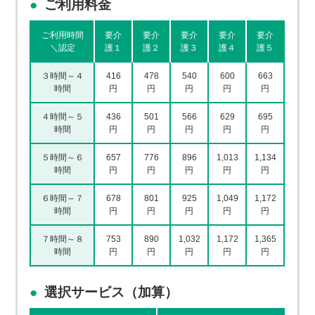
ご利用料金
ご利用時間
要介
要介
要介
要介
要介
＼認定
護１
護２
護３
護４
護５
３時間～４
416
478
540
600
663
時間
円
円
円
円
円
４時間～５
436
501
566
629
695
時間
円
円
円
円
円
５時間～６
657
776
896
1,013
1,134
時間
円
円
円
円
円
６時間～７
678
801
925
1,049
1,172
時間
円
円
円
円
円
７時間～８
753
890
1,032
1,172
1,365
時間
円
円
円
円
円
選択サービス（加算）