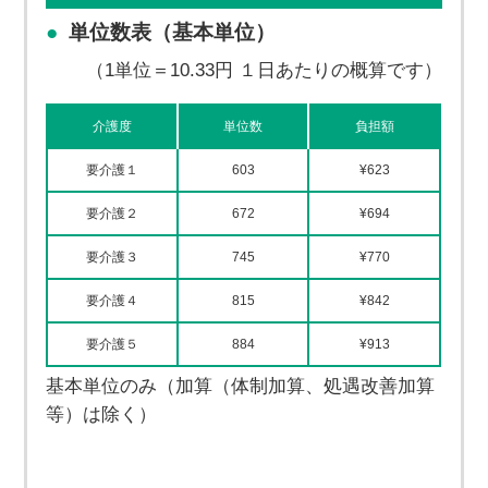
単位数表（基本単位）
（1単位＝10.33円 １日あたりの概算です）
介護度
単位数
負担額
要介護１
603
¥623
要介護２
672
¥694
要介護３
745
¥770
要介護４
815
¥842
要介護５
884
¥913
基本単位のみ（加算（体制加算、処遇改善加算
等）は除く）