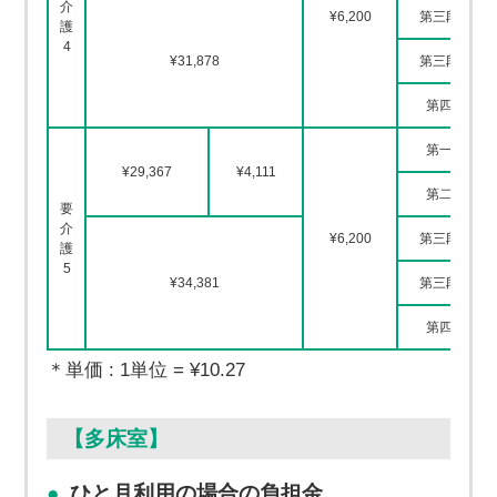
介
¥6,200
第三段階①
護
4
¥31,878
第三段階②
第四段階
第一段階
¥29,367
¥4,111
第二段階
要
介
¥6,200
第三段階①
護
5
¥34,381
第三段階②
第四段階
＊単価 : 1単位 = ¥10.27
【多床室】
ひと月利用の場合の負担金