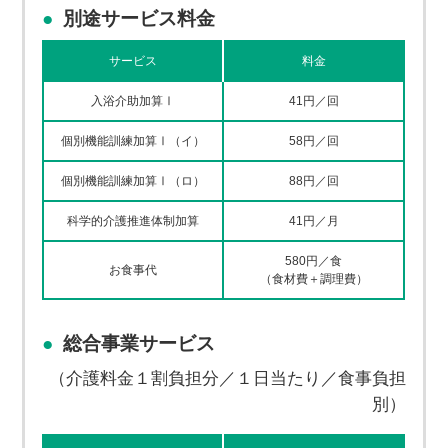
別途サービス料金
サービス
料金
入浴介助加算Ⅰ
41円／回
個別機能訓練加算Ⅰ（イ）
58円／回
個別機能訓練加算Ⅰ（ロ）
88円／回
科学的介護推進体制加算
41円／月
580円／食
お食事代
（食材費＋調理費）
総合事業サービス
（介護料金１割負担分／１日当たり／食事負担
別）