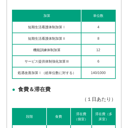
加算
単位数
短期生活看護体制加算Ⅰ
4
短期生活看護体制加算Ⅱ
8
機能訓練体制加算
12
サービス提供体制強化加算Ⅲ
6
処遇改善加算Ⅰ（総単位数に対する）
140/1000
食費＆滞在費
（１日あたり）
滞在費
滞在費（多
段階
食費
（個室）
床室）