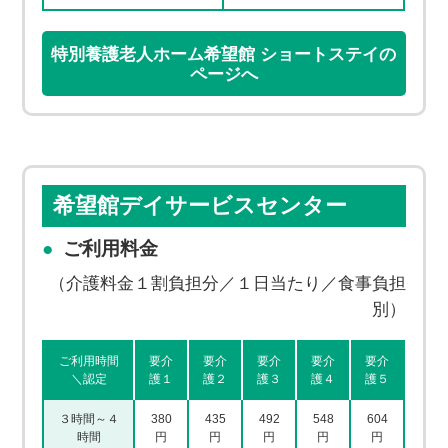
特別養護老人ホーム希望館 ショートステイの
ページへ
希望館デイサービスセンター
ご利用料金
（介護料金１割負担分／１日当たり／食事負担
別）
ご利用時間
要介
要介
要介
要介
要介
＼認定
護１
護２
護３
護４
護５
３時間～４
380
435
492
548
604
時間
円
円
円
円
円